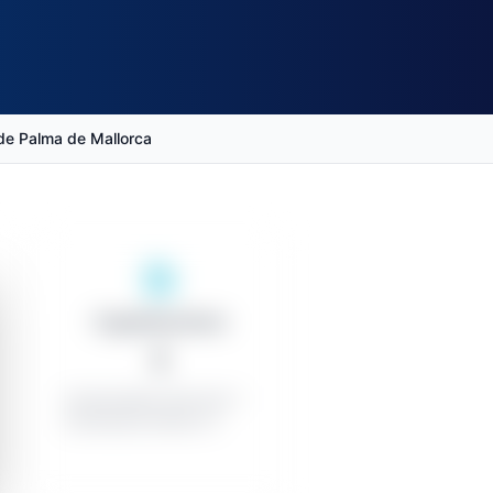
de Palma de Mallorca
Organitzacions
1
Contractistes amb èxit: 1
Contractes menors: 0