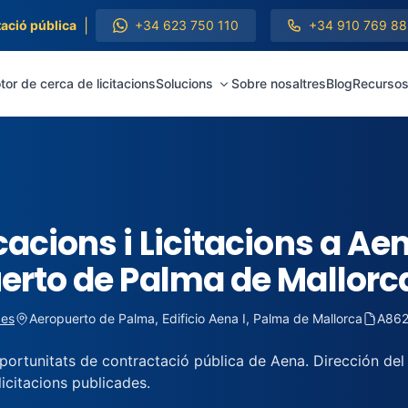
|
ació pública
+34 623 750 110
+34 910 769 88
or de cerca de licitacions
Solucions
Sobre nosaltres
Blog
Recurso
acions i Licitacions a Aen
erto de Palma de Mallorc
.es
Aeropuerto de Palma, Edificio Aena I, Palma de Mallorca
A862
portunitats de contractació pública de Aena. Dirección de
icitacions publicades.