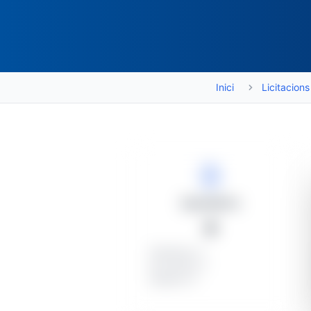
Inici
Licitacions
Expedients
4
Publicats: 4
En procés: 2
Deserts: 0