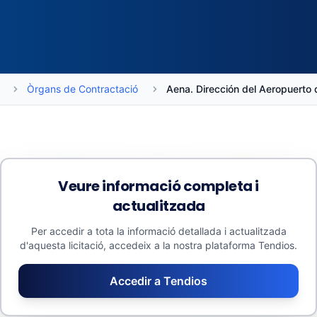
Òrgans de Contractació
Aena. Dirección del Aeropuerto 
Veure informació completa i
actualitzada
Pressupostos
Mitjanes
2.508.667 €
627.167 €
Per accedir a tota la informació detallada i actualitzada
d'aquesta licitació, accedeix a la nostra plataforma Tendios.
Adjudicat: 0 €
Taxa de descompte:
Contractes menors: 0 €
0,0 %
Accedir a Tendios
Valor estimat: 3.010.397 €
Nombre de licitadors: 1,0
Nombre de lots: 0