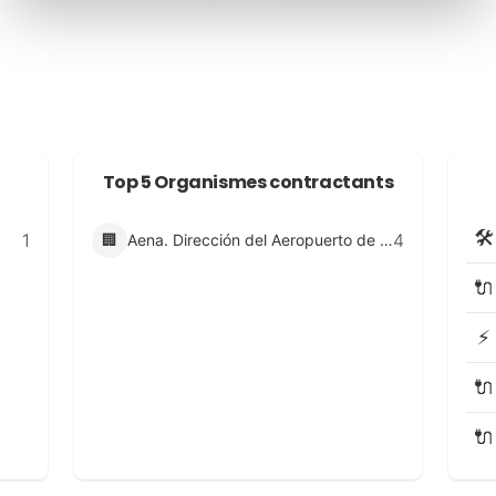
Top 5 Organismes contractants
🛠️
1
4
🏢
Aena. Dirección del Aeropuerto de Palma de Mallorca
🔌
⚡
🔌
🔌