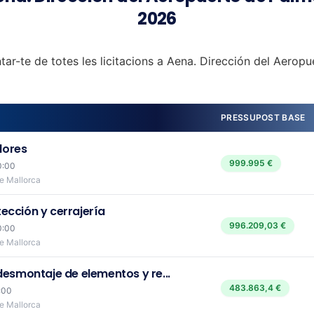
2026
tar-te de totes les licitacions a Aena. Dirección del Aerop
PRESSUPOST BASE
dores
999.995 €
0:00
de Mallorca
ección y cerrajería
996.209,03 €
0:00
de Mallorca
desmontaje de elementos y re...
483.863,4 €
:00
de Mallorca