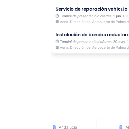
Servicio de reparación vehículo 
⏱️
Termini de presentació d'ofertes:
2 jun. 10:
🏢 Aena. Dirección del Aeropuerto de Palma 
Instalación de bandas reductora
⏱️
Termini de presentació d'ofertes:
20 may. 
🏢 Aena. Dirección del Aeropuerto de Palma 
Andalucía
A