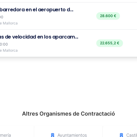
barredora en el aeropuerto d...
28.600 €
00
de Mallorca
s de velocidad en los aparcam...
22.655,2 €
10:00
de Mallorca
Altres Organismes de Contractació
lmería
Ayuntamientos
Casti