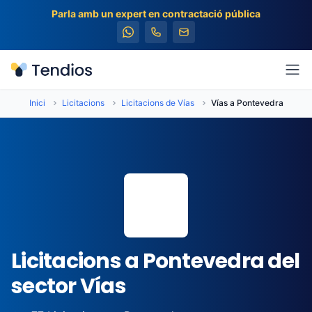
Parla amb un expert en contractació pública
Tendios
Obr
Inici
Licitacions
Licitacions de Vías
Vías a Pontevedra
📍
Licitacions a Pontevedra del
sector Vías