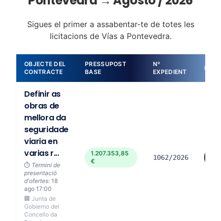
Pontevedra → Agosto / 2026
Sigues el primer a assabentar-te de totes les
licitacions de Vías a Pontevedra.
OBJECTE DEL
PRESSUPOST
Nº
DETA
CONTRACTE
BASE
EXPEDIENT
Definir as
obras de
mellora da
seguridade
viaria en
varias r...
1.207.353,85
Ve
1062/2026
€
mé
⏱️
Termini de
presentació
d'ofertes:
18
ago 17:00
🏢 Junta de
Gobierno del
Concello da