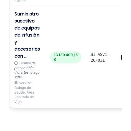
Estrada
Suministro
sucesivo
de equipos
de infusión
y
accesorios
SI-ASV1-
con ...
13.130.409,15
Ve
€
mé
26-031
⏱️
Termini de
presentació
d'ofertes:
6 ago
12:00
🏢 Servizo
Galego de
Saúde. Área
Sanitaria de
Vigo