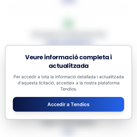
Pressupost Promig (sense IVA)
1,207,353.875 €
Veure informació completa i
actualitzada
Per accedir a tota la informació detallada i actualitzada
Descompte Promig
d'aquesta licitació, accedeix a la nostra plataforma
0.00%
Tendios.
Accedir a Tendios
Import Total Adjudicat
0 €