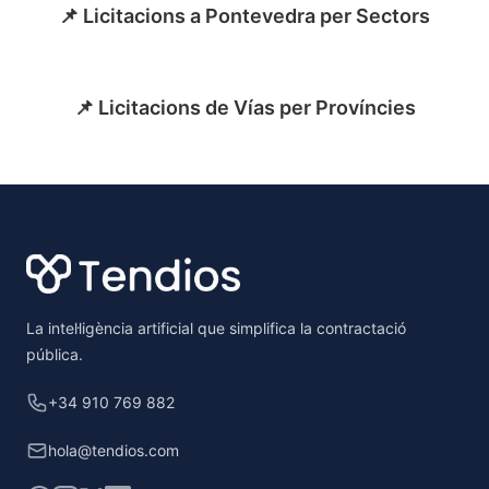
📌 Licitacions a Pontevedra per Sectors
📌 Licitacions de Vías per Províncies
Footer
La intel·ligència artificial que simplifica la contractació
pública.
+34 910 769 882
hola@tendios.com