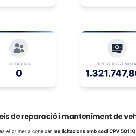
LICITADORS
PRESSUPOST MITJ
0
1.321.747,8
rveis de reparació i manteniment de veh
es el primer a conèixer
les licitacions amb codi CPV 5011