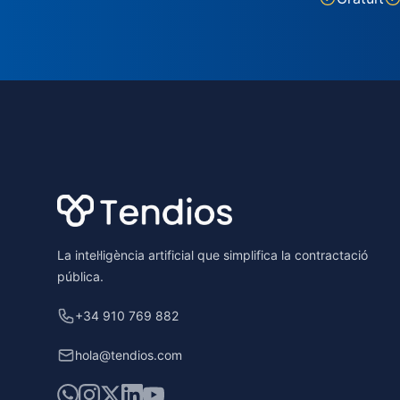
Footer
La intel·ligència artificial que simplifica la contractació
pública.
+34 910 769 882
hola@tendios.com
WhatsApp
Instagram
X
LinkedIn
YouTube