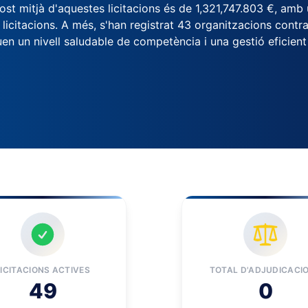
post mitjà d'aquestes licitacions és de 1,321,747.803 €, am
citacions. A més, s'han registrat 43 organitzacions contract
en un nivell saludable de competència i una gestió eficient
LICITACIONS ACTIVES
TOTAL D'ADJUDICACI
49
0