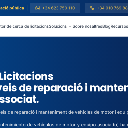
|
ació pública
+34 623 750 110
+34 910 769 88
or de cerca de licitacions
Solucions
Sobre nosaltres
Blog
Recurso
Licitacions
veis de reparació i mante
ssociat.
eis de reparació i manteniment de vehicles de motor i equi
enimiento de vehículos de motor y equipo asociado) ha estat