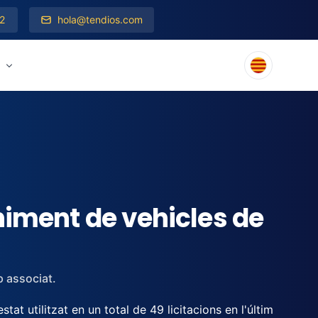
2
hola@tendios.com
s
niment de vehicles de
p associat.
 utilitzat en un total de 49 licitacions en l'últim