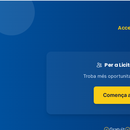
Acce
Per a Lici
Troba més oportunit
Comença a
Gratuït