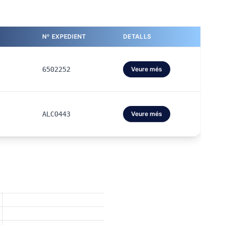
Nº EXPEDIENT
DETALLS
6502252
Veure més
ALC0443
Veure més