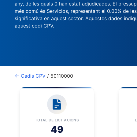
any, de les quals 0 han estat adjudicades. El pressu
més comú és Servicios, representant el 0.00% de les li
significativa en aquest sector. Aquestes dades indiqu
aquest codi CPV.
← Cadis CPV
/ 50110000
TOTAL DE LICITACIONS
49