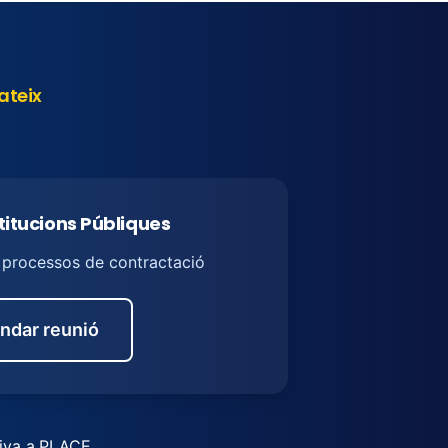
ateix
stitucions Públiques
s processos de contractació
ndar reunió
iva a
PLACE