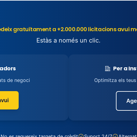
deix gratuïtament a +2.000.000 licitacions avui m
Estàs a només un clic.
tadors
Per a In
ats de negoci
Optimitza els teu
vui
Age
No es requereix targeta de crèdit
Suport 24/7
Alternat