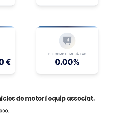
À
DESCOMPTE MITJÀ EAP
0 €
0.00%
icles de motor i equip associat.
0000.