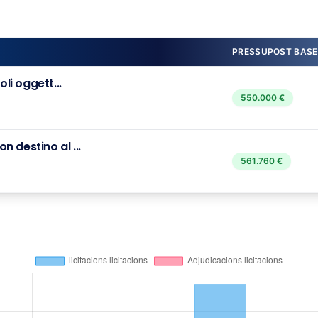
PRESSUPOST BASE
li oggett...
550.000 €
 destino al ...
561.760 €