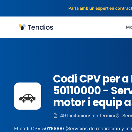
Parla amb un expert en contract
Tendios
Mot
Codi CPV per a 
50110000 - Ser
🚗
motor i equip a
49 Licitacions en termini
Serv
El codi CPV 50110000 (Servicios de reparación y mant