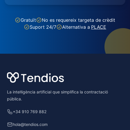
Gratuït
No es requereix targeta de crèdit
Suport 24/7
Alternativa a
PLACE
Footer
La intel·ligència artificial que simplifica la contractació
pública.
+34 910 769 882
hola@tendios.com