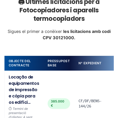
🖨️ Últimes licitacions per a
Fotocopiadores i aparells
termocopiadors
Sigues el primer a conèixer
les licitacions amb codi
CPV 30121000.
OBJECTE DEL
PRESSUPOST
Nº EXPEDIENT
D
CONTRACTE
BASE
Locação de
equipamentos
de impressão
e cópia para
CF/DF/BENS-
os edifíci...
385.000
€
144/26
⏱️
Termini de
presentació
d'ofertes:
4 sept.