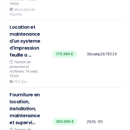
16:00
🏢 Município de
Águeda
Location et
maintenance
d'un systeme
d'impression
feuille a ...
173.360 €
3boamp2678514
⏱️
Termini de
presentació
d'ofertes:
14 sept.
15:00
🏢 PFC Est
Fourniture en
location,
installation,
maintenance
et supervi...
250.000 €
2026-05
⏱️
Termini de