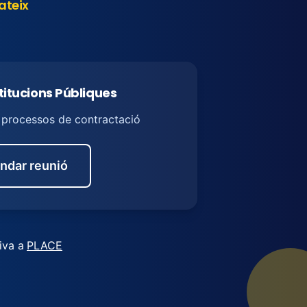
ateix
stitucions Públiques
s processos de contractació
ndar reunió
iva a
PLACE