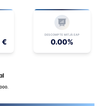
À
DESCOMPTE MITJÀ EAP
 €
0.00%
al
1000.