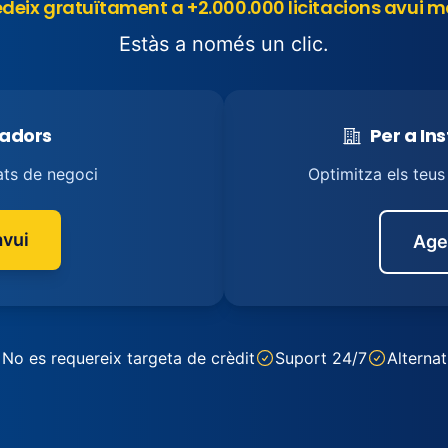
deix gratuïtament a +2.000.000 licitacions avui m
Estàs a només un clic.
tadors
Per a In
ats de negoci
Optimitza els teu
vui
Age
No es requereix targeta de crèdit
Suport 24/7
Alternat