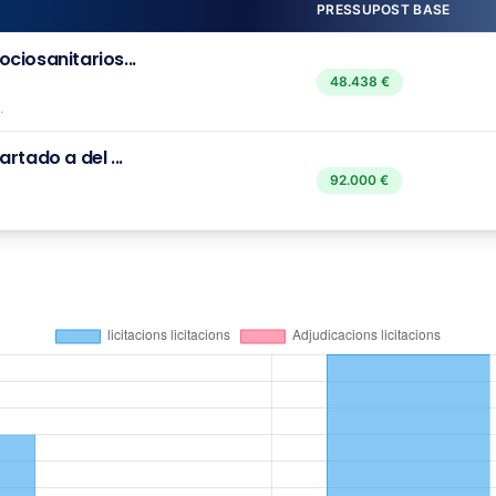
PRESSUPOST BASE
ciosanitarios...
48.438 €
.
rtado a del ...
92.000 €