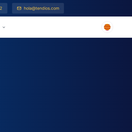
2
hola@tendios.com
s