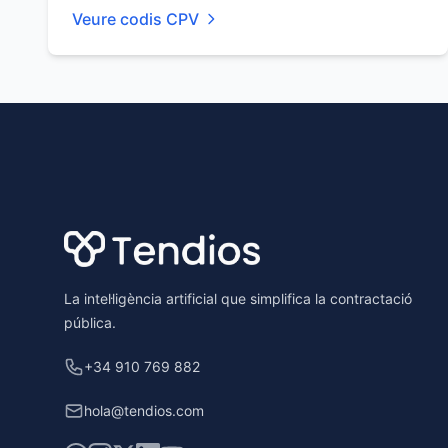
Veure codis CPV
Footer
La intel·ligència artificial que simplifica la contractació
pública.
+34 910 769 882
hola@tendios.com