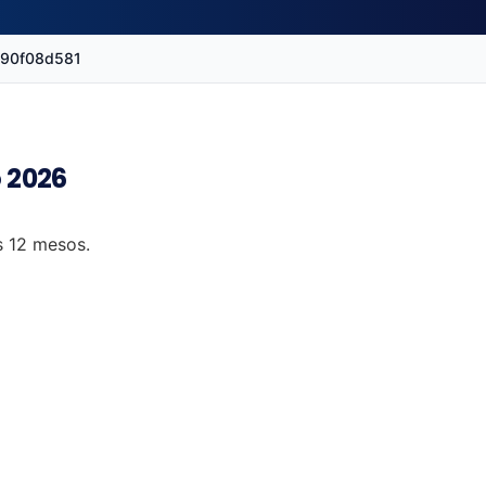
c90f08d581
o 2026
ms 12 mesos.