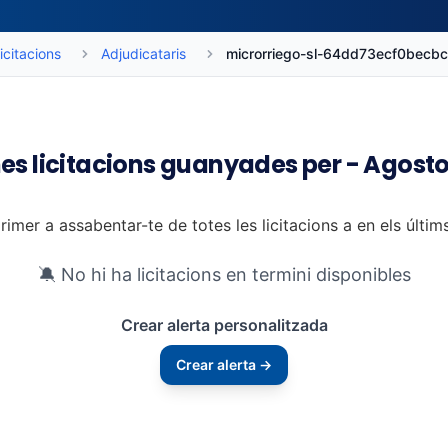
icitacions
Adjudicataris
microrriego-sl-64dd73ecf0becb
es licitacions guanyades per - Agost
rimer a assabentar-te de totes les licitacions a en els últi
🔕 No hi ha licitacions en termini disponibles
Crear alerta personalitzada
Crear alerta →