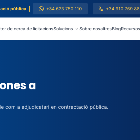
|
ació pública
+34 623 750 110
+34 910 769 88
or de cerca de licitacions
Solucions
Sobre nosaltres
Blog
Recurso
iones a
de com a adjudicatari en contractació pública.