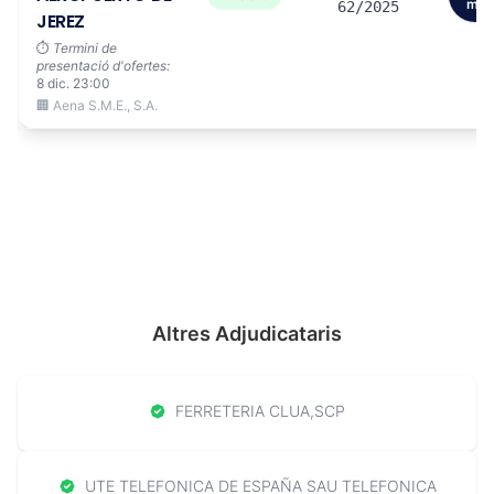
més
62/2025
JEREZ
⏱️
Termini de
presentació d'ofertes:
8 dic. 23:00
🏢 Aena S.M.E., S.A.
Altres Adjudicataris
FERRETERIA CLUA,SCP
UTE TELEFONICA DE ESPAÑA SAU TELEFONICA