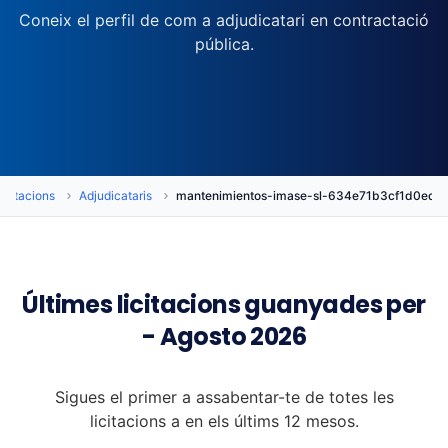
Coneix el perfil de com a adjudicatari en contractació
pública.
icitacions
Adjudicataris
mantenimientos-imase-sl-634e71b3cf1d0edc
Últimes licitacions guanyades per
- Agosto 2026
Sigues el primer a assabentar-te de totes les
licitacions a en els últims 12 mesos.