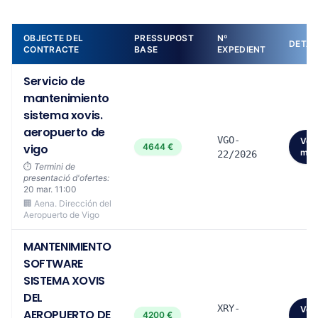
OBJECTE DEL
PRESSUPOST
Nº
DETAL
CONTRACTE
BASE
EXPEDIENT
Servicio de
mantenimiento
sistema xovis.
aeropuerto de
VGO-
Veu
vigo
4644 €
més
22/2026
⏱️
Termini de
presentació d'ofertes:
20 mar. 11:00
🏢 Aena. Dirección del
Aeropuerto de Vigo
MANTENIMIENTO
SOFTWARE
SISTEMA XOVIS
DEL
XRY-
Veu
AEROPUERTO DE
4200 €