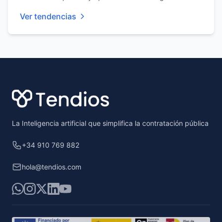
Ver tendencias
Footer
La Inteligencia artificial que simplifica la contratación pública
+34 910 769 882
hola@tendios.com
WhatsApp
Instagram
X
LinkedIn
YouTube