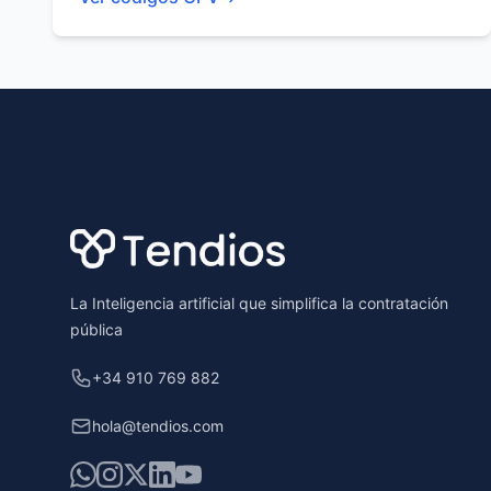
Footer
La Inteligencia artificial que simplifica la contratación
pública
+34 910 769 882
hola@tendios.com
WhatsApp
Instagram
X
LinkedIn
YouTube