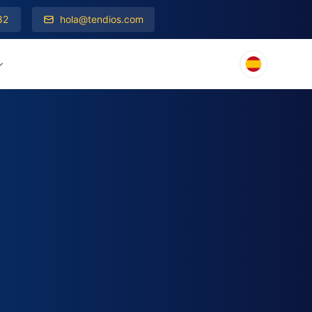
82
hola@tendios.com