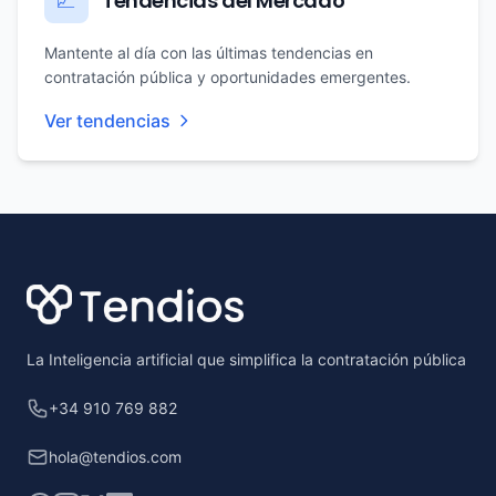
Tendencias del Mercado
📈
Mantente al día con las últimas tendencias en
contratación pública y oportunidades emergentes.
Ver tendencias
Footer
La Inteligencia artificial que simplifica la contratación pública
+34 910 769 882
hola@tendios.com