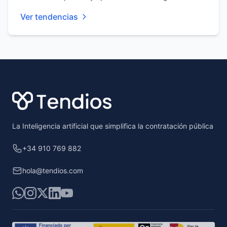
Ver tendencias
Footer
La Inteligencia artificial que simplifica la contratación pública
+34 910 769 882
hola@tendios.com
WhatsApp
Instagram
X
LinkedIn
YouTube