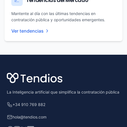
Tendencias del Mercado
📈
Mantente al día con las últimas tendencias en
contratación pública y oportunidades emergentes.
Ver tendencias
Footer
La Inteligencia artificial que simplifica la contratación pública
+34 910 769 882
hola@tendios.com