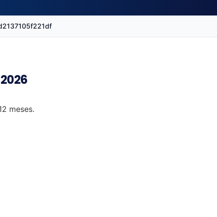
ed2137105f221df
 2026
 12 meses.