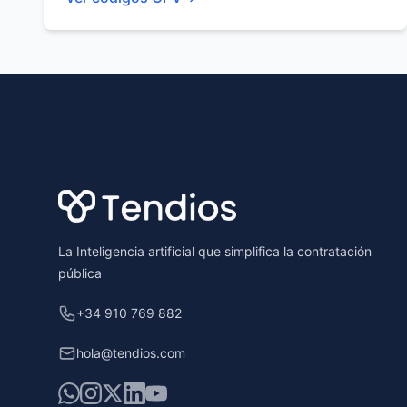
Footer
La Inteligencia artificial que simplifica la contratación
pública
+34 910 769 882
hola@tendios.com
WhatsApp
Instagram
X
LinkedIn
YouTube