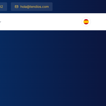
82
hola@tendios.com