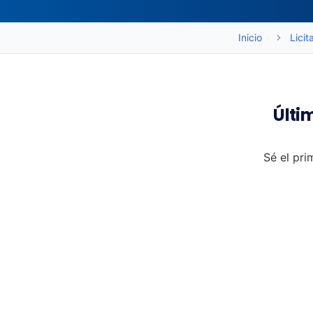
Inicio
Licit
Últi
Sé el pri