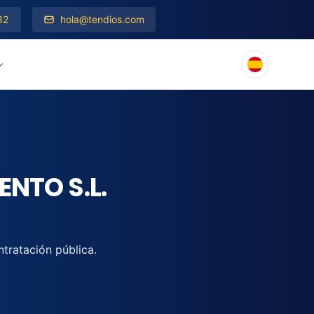
82
hola@tendios.com
ENTO S.L.
tratación pública.