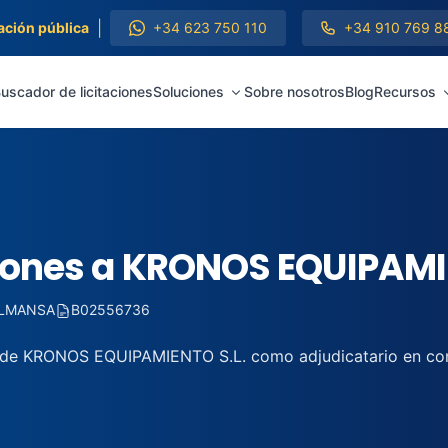
|
ación pública
+34 623 750 110
+34 910 769 8
uscador de licitaciones
Soluciones
Sobre nosotros
Blog
Recursos
ciones a KRONOS EQUIPAMI
ALMANSA
B02556736
l de KRONOS EQUIPAMIENTO S.L. como adjudicatario en con