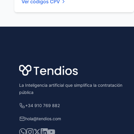
Ver códigos CPV
Footer
La Inteligencia artificial que simplifica la contratación
pública
+34 910 769 882
hola@tendios.com
WhatsApp
Instagram
X
LinkedIn
YouTube