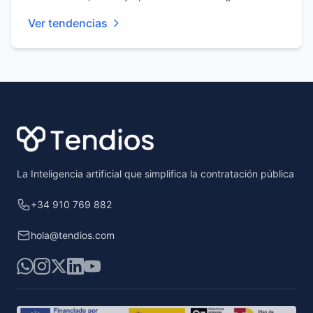
Ver tendencias
Footer
La Inteligencia artificial que simplifica la contratación pública
+34 910 769 882
hola@tendios.com
WhatsApp
Instagram
X
LinkedIn
YouTube