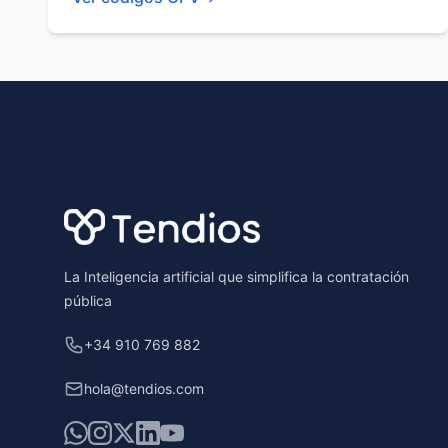
Footer
La Inteligencia artificial que simplifica la contratación
pública
+34 910 769 882
hola@tendios.com
WhatsApp
Instagram
X
LinkedIn
YouTube