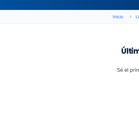
Inicio
L
Últi
Sé el pri