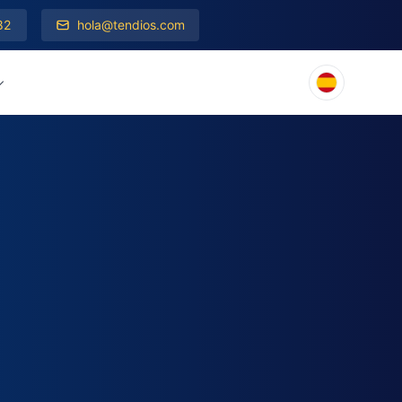
82
hola@tendios.com