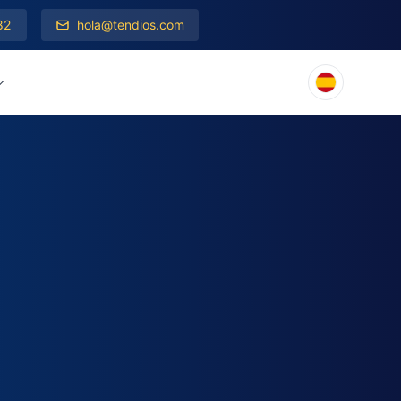
82
hola@tendios.com