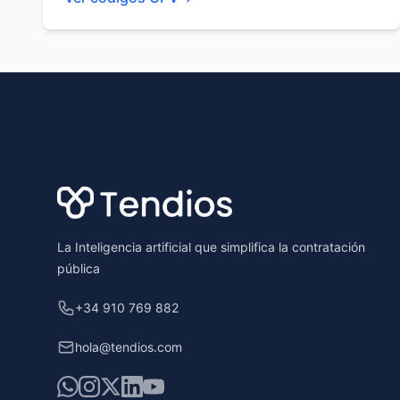
Footer
La Inteligencia artificial que simplifica la contratación
pública
+34 910 769 882
hola@tendios.com
WhatsApp
Instagram
X
LinkedIn
YouTube