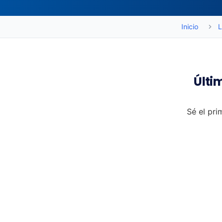
Inicio
L
Últi
Sé el pri